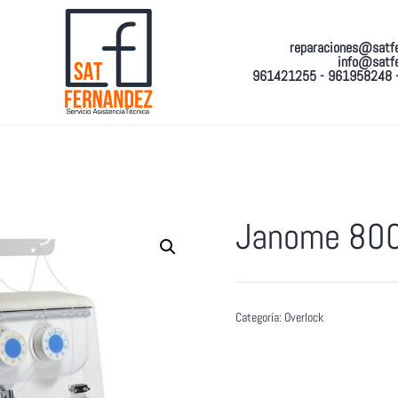
reparaciones@satf
info@satf
961421255 - 961958248 
Janome 80
Categoría:
Overlock