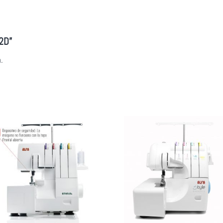
02D”
.