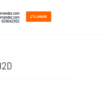
ernandez.com
ernandez.com
LLAMAR
- 629042352
02D