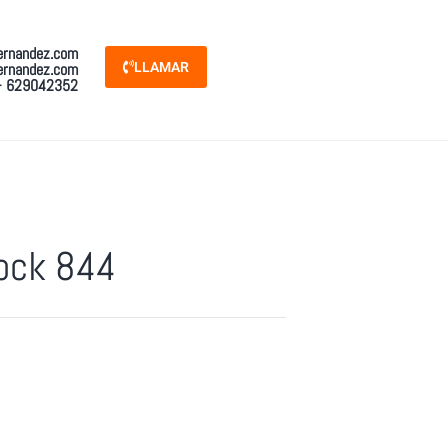
ernandez.com
ernandez.com
LLAMAR
- 629042352
ock 844