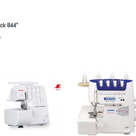
ock 844”
.