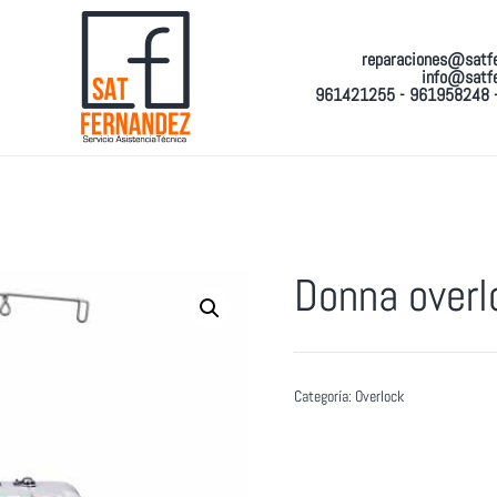
reparaciones@satf
info@satf
961421255 - 961958248 
Donna overl
Categoría:
Overlock