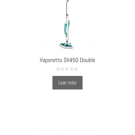
Vaporetto SV450 Double
0
o
Leer más
u
t
o
f
5