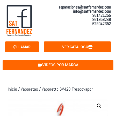
reparaciones@satfernandez.com
info@satfernandez.com
961421255
961958248
629042352
LLAMAR
VER CATALOGO
VIDEOS POR MARCA
Inicio
/
Vaporetas
/ Vaporetto SV420 Frescovapor