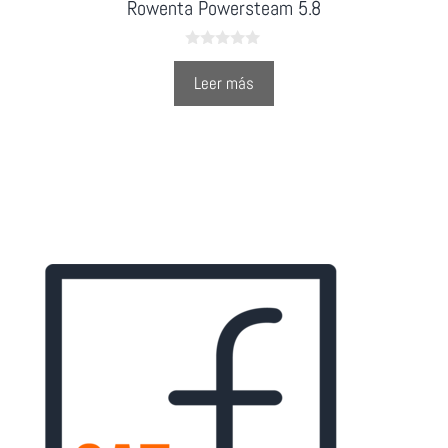
Rowenta Powersteam 5.8
0
o
Leer más
u
t
o
f
5