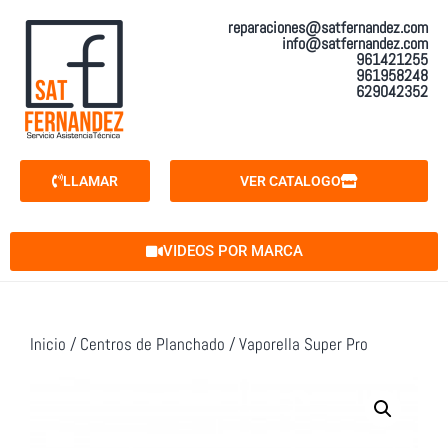
reparaciones@satfernandez.com
info@satfernandez.com
961421255
961958248
629042352
LLAMAR
VER CATALOGO
VIDEOS POR MARCA
Inicio
/
Centros de Planchado
/ Vaporella Super Pro