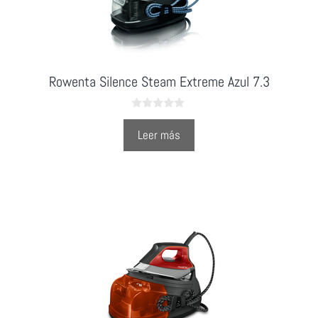
Rowenta Silence Steam Extreme Azul 7.3
0
o
Leer más
u
t
o
f
5