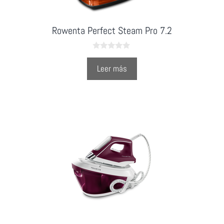
Rowenta Perfect Steam Pro 7.2
0
o
Leer más
u
t
o
f
5