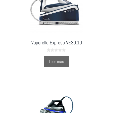
Vaporella Express VE30.10
0
o
Leer más
u
t
o
f
5