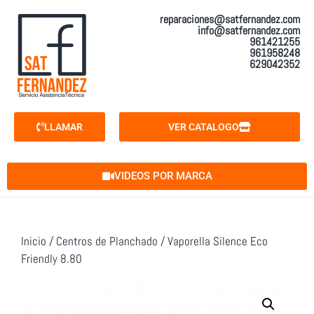
reparaciones@satfernandez.com
info@satfernandez.com
961421255
961958248
629042352
LLAMAR
VER CATALOGO
VIDEOS POR MARCA
Inicio
/
Centros de Planchado
/ Vaporella Silence Eco
Friendly 8.80