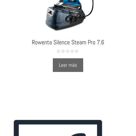
Rowenta Silence Steam Pro 7.6
0
o
Leer más
u
t
o
f
5