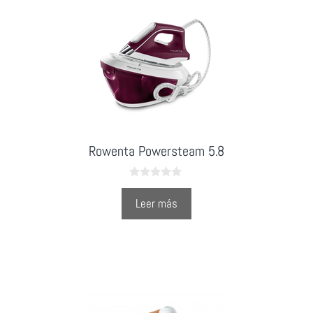
Rowenta Powersteam 5.8
0
o
Leer más
u
t
o
f
5