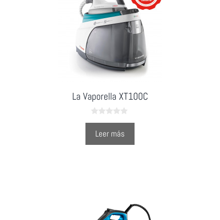
La Vaporella XT100C
0
o
Leer más
u
t
o
f
5