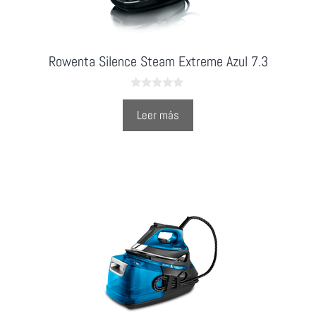
Rowenta Silence Steam Extreme Azul 7.3
0
o
Leer más
u
t
o
f
5