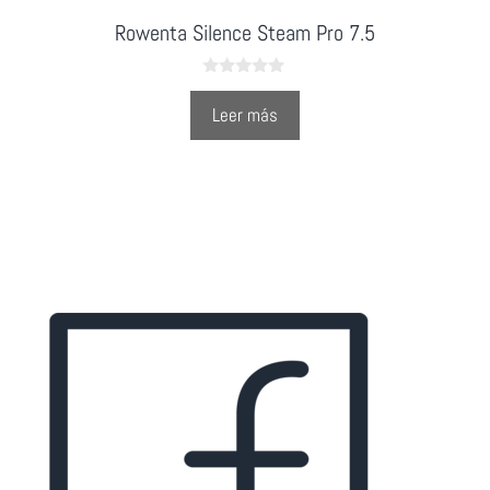
Rowenta Silence Steam Pro 7.5
0
o
Leer más
u
t
o
f
5