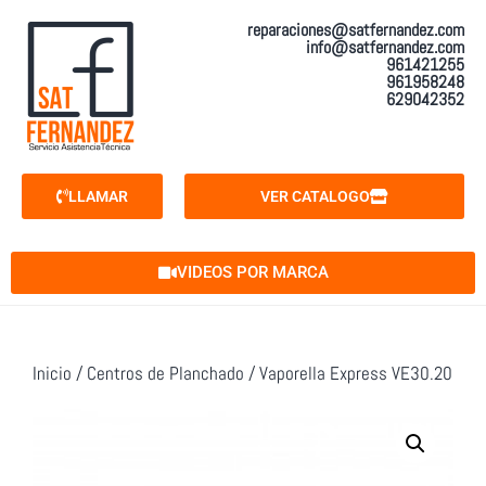
reparaciones@satfernandez.com
info@satfernandez.com
961421255
961958248
629042352
LLAMAR
VER CATALOGO
VIDEOS POR MARCA
Inicio
/
Centros de Planchado
/ Vaporella Express VE30.20