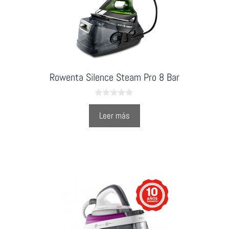
Rowenta Silence Steam Pro 8 Bar
0
o
Leer más
u
t
o
f
5