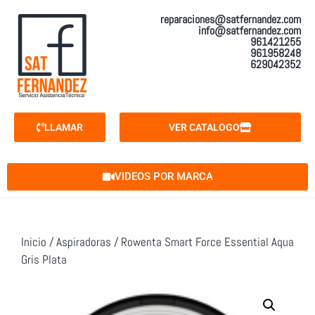
reparaciones@satfernandez.com
info@satfernandez.com
961421255
961958248
629042352
LLAMAR
VER CATALOGO
VIDEOS POR MARCA
Inicio
/
Aspiradoras
/ Rowenta Smart Force Essential Aqua
Gris Plata