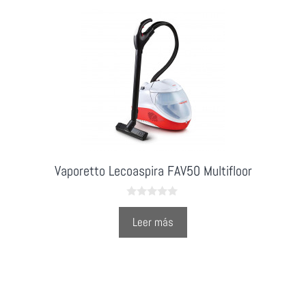
Vaporetto Lecoaspira FAV50 Multifloor
0
o
Leer más
u
t
o
f
5