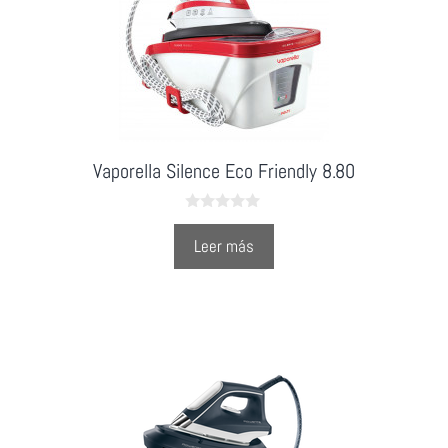
Vaporella Silence Eco Friendly 8.80
0
o
Leer más
u
t
o
f
5