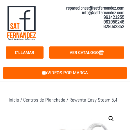
reparaciones@satfernandez.com
info@satfernandez.com
961421255
961958248
629042352
LLAMAR
VER CATALOGO
VIDEOS POR MARCA
Inicio
/
Centros de Planchado
/ Rowenta Easy Steam 5,4