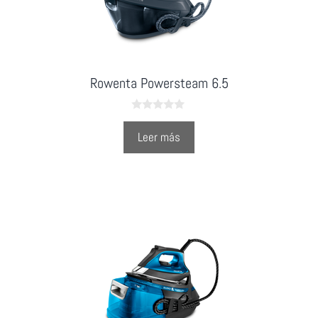
Rowenta Powersteam 6.5
0
o
Leer más
u
t
o
f
5