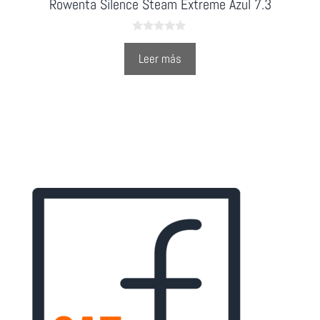
Rowenta Silence Steam Extreme Azul 7.3
0
o
Leer más
u
t
o
f
5