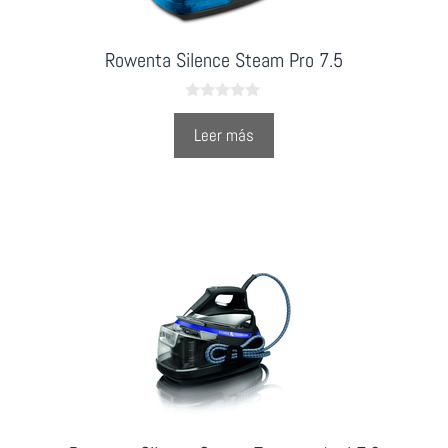
Rowenta Silence Steam Pro 7.5
0
o
Leer más
u
t
o
f
5