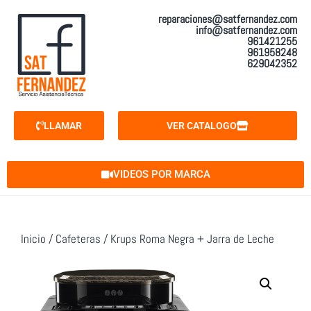
reparaciones@satfernandez.com
info@satfernandez.com
961421255
961958248
629042352
LLAMAR
VER CATALOGO
VIDEOS POR MARCA
Inicio
/
Cafeteras
/ Krups Roma Negra + Jarra de Leche