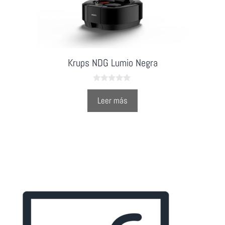
Krups NDG Lumio Negra
0
o
Leer más
u
t
o
f
5