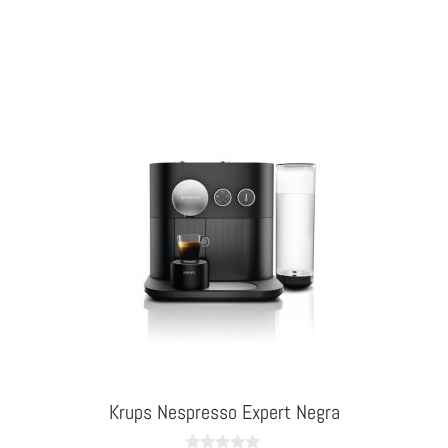
f
5
Krups Nespresso Expert Negra