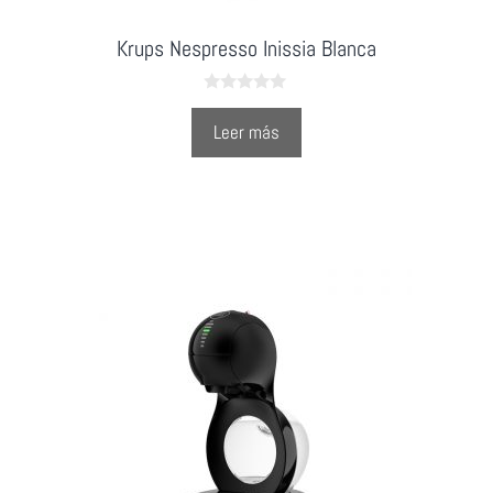
Krups Nespresso Inissia Blanca
0
o
Leer más
u
t
o
f
5