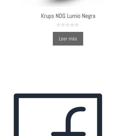
Krups NDG Lumio Negra
0
o
Leer más
u
t
o
f
5