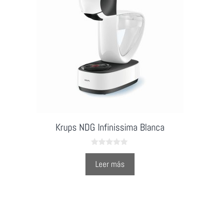
Krups NDG Infinissima Blanca
0
o
Leer más
u
t
o
f
5