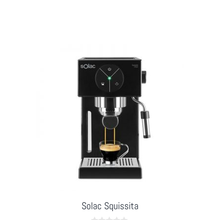
f
5
Solac Squissita