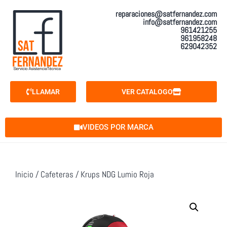
reparaciones@satfernandez.com
info@satfernandez.com
961421255
961958248
629042352
LLAMAR
VER CATALOGO
VIDEOS POR MARCA
Inicio
/
Cafeteras
/ Krups NDG Lumio Roja