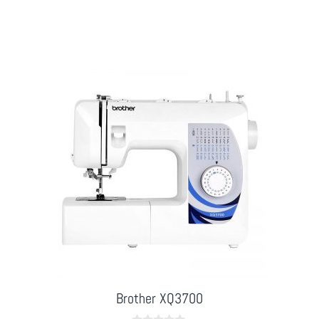
f
5
Brother XQ3700