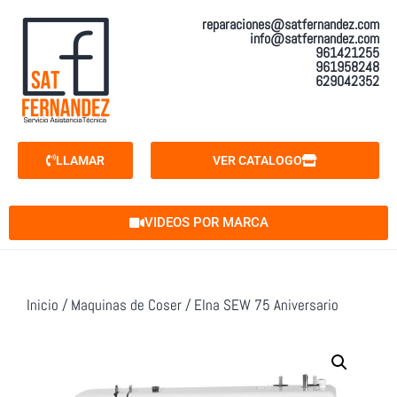
reparaciones@satfernandez.com
info@satfernandez.com
961421255
961958248
629042352
LLAMAR
VER CATALOGO
VIDEOS POR MARCA
Inicio
/
Maquinas de Coser
/ Elna SEW 75 Aniversario