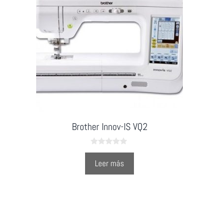
Brother Innov-IS VQ2
0
o
Leer más
u
t
o
f
5