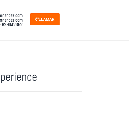
ernandez.com
ernandez.com
LLAMAR
- 629042352
perience