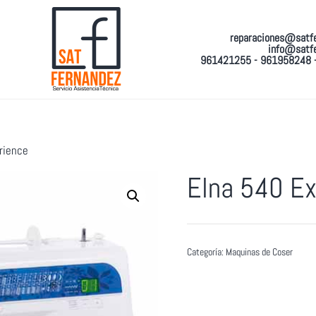
reparaciones@satf
info@satf
961421255 - 961958248 
rience
Elna 540 Ex
Categoría:
Maquinas de Coser