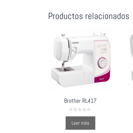
Productos relacionados
Brother RL417
0
o
Leer más
u
t
o