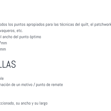
odos los puntos apropiados para las técnicas del quilt, el patchwork
 vaqueros, etc.
el ancho del punto óptimo
 7mm
 5mm
LLAS
ble
nación de un motivo / punto de remate
ccionado, su ancho y su largo