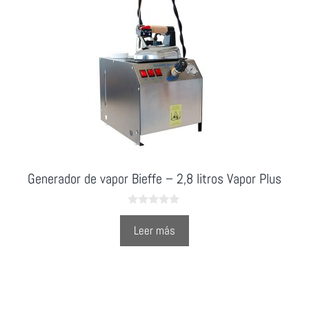
Generador de vapor Bieffe – 2,8 litros Vapor Plus
0
o
Leer más
u
t
o
f
5