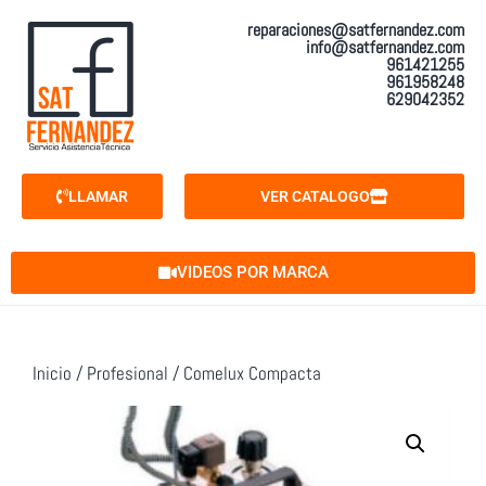
reparaciones@satfernandez.com
info@satfernandez.com
961421255
961958248
629042352
LLAMAR
VER CATALOGO
VIDEOS POR MARCA
Inicio
/
Profesional
/ Comelux Compacta