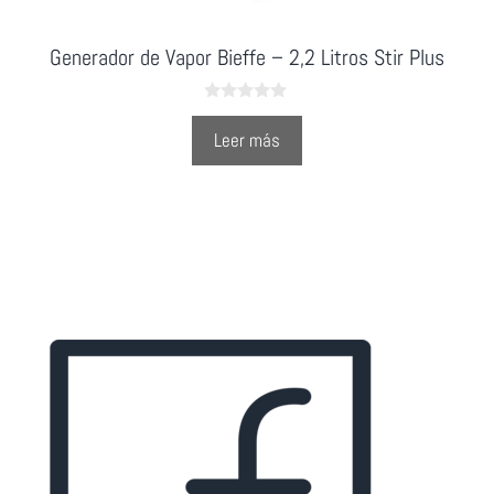
Generador de Vapor Bieffe – 2,2 Litros Stir Plus
0
o
Leer más
u
t
o
f
5