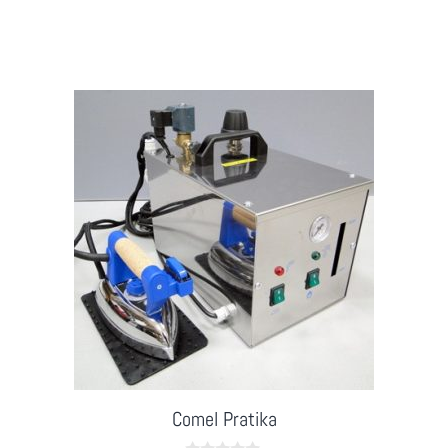
f
5
Comel Pratika