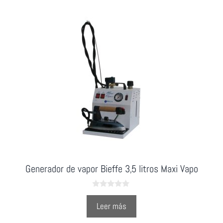
Generador de vapor Bieffe 3,5 litros Maxi Vapo
0
o
Leer más
u
t
o