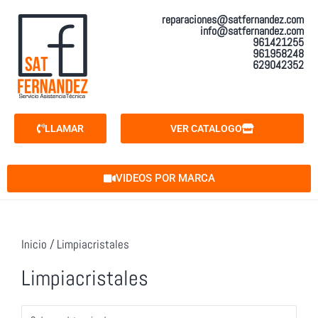
reparaciones@satfernandez.com
info@satfernandez.com
961421255
961958248
629042352
LLAMAR
VER CATALOGO
VIDEOS POR MARCA
Inicio
/ Limpiacristales
Limpiacristales