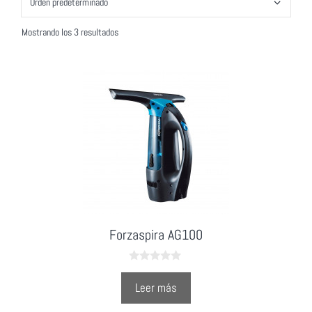
Mostrando los 3 resultados
Forzaspira AG100
0
o
Leer más
u
t
o